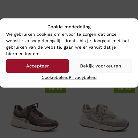
Cookie mededeling
We gebruiken cookies om ervoor te zorgen dat onze
website zo soepel mogelijk draait. Als je doorgaat met het
gebruiken van de website, gaan we er vanuit dat je
hiermee instemt.
Accepteer
Bekijk voorkeuren
En wat vind u van deze?
Cookiebeleid
Privacybeleid
Nieuw
Nieuw