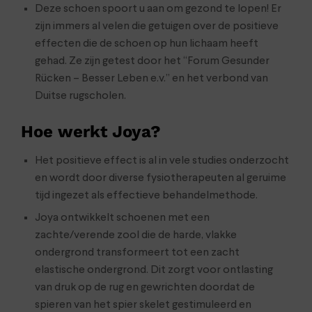
Deze schoen spoort u aan om gezond te lopen! Er
zijn immers al velen die getuigen over de positieve
effecten die de schoen op hun lichaam heeft
gehad. Ze zijn getest door het “Forum Gesunder
Rücken – Besser Leben e.v.” en het verbond van
Duitse rugscholen.
Hoe werkt Joya?
Het positieve effect is al in vele studies onderzocht
en wordt door diverse fysiotherapeuten al geruime
tijd ingezet als effectieve behandelmethode.
Joya ontwikkelt schoenen met een
zachte/verende zool die de harde, vlakke
ondergrond transformeert tot een zacht
elastische ondergrond. Dit zorgt voor ontlasting
van druk op de rug en gewrichten doordat de
spieren van het spier skelet gestimuleerd en