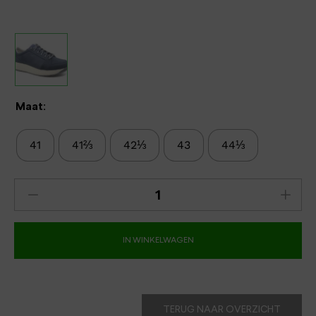
Maat:
41
41⅔
42⅓
43
44⅓
IN WINKELWAGEN
TERUG NAAR OVERZICHT