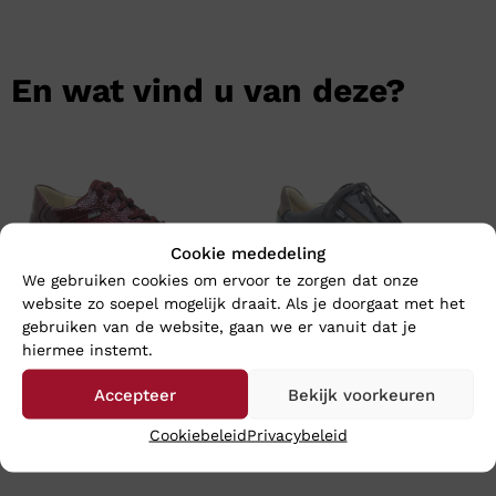
En wat vind u van deze?
Cookie mededeling
We gebruiken cookies om ervoor te zorgen dat onze
website zo soepel mogelijk draait. Als je doorgaat met het
gebruiken van de website, gaan we er vanuit dat je
hiermee instemt.
Finn Comfort PICCADILLY –
Finn Comfort MORI – Wijdte
Accepteer
Bekijk voorkeuren
Wijdte H
G
€
239,95
€
249,95
Cookiebeleid
Privacybeleid