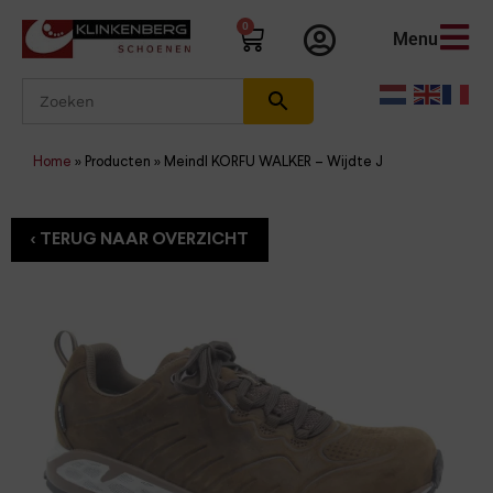
0
Menu
Home
»
Producten
»
Meindl KORFU WALKER – Wijdte J