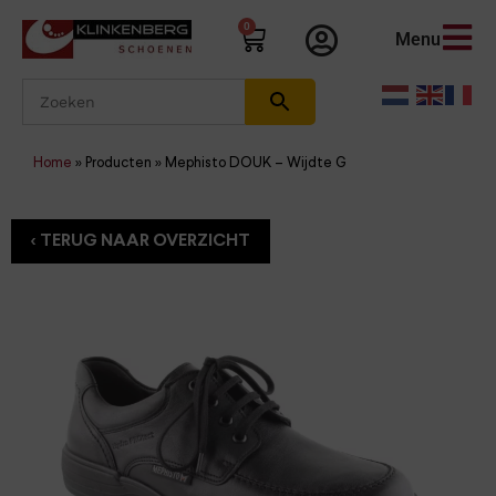
0
Menu
Home
»
Producten
»
Mephisto DOUK – Wijdte G