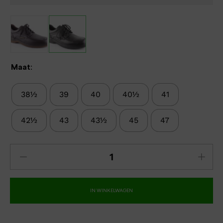
Maat:
38½
39
40
40½
41
42½
43
43½
45
47
IN WINKELWAGEN