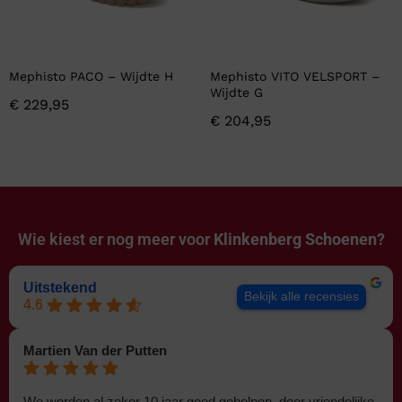
Mephisto PACO – Wijdte H
Mephisto VITO VELSPORT –
Wijdte G
€
229,95
€
204,95
Wie kiest er nog meer voor
Klinkenberg Schoenen?
Uitstekend
Bekijk alle recensies
4.6
Martien Van der Putten
We worden al zeker 10 jaar goed geholpen, door vriendelijke