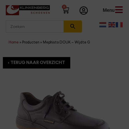
0
Menu
Home
»
Producten
»
Mephisto DOUK – Wijdte G