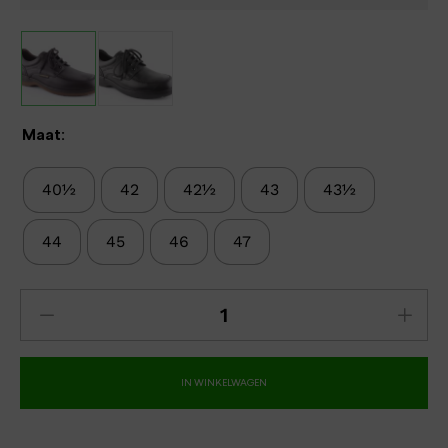
Maat:
40½
42
42½
43
43½
44
45
46
47
IN WINKELWAGEN