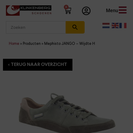
0
Menu
Home
»
Producten
»
Mephisto JANGO – Wijdte H