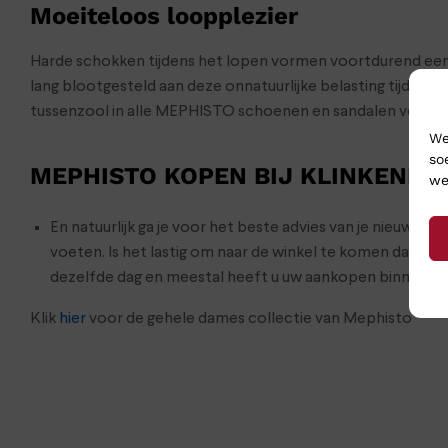
Moeiteloos loopplezier
Harde schokken tijdens het lopen vormen voortdurend een
lang blootgesteld aan deze onnatuurlijke belasting tijden
tussenzool in alle MEPHISTO schoenen en sandalen vermi
We
so
MEPHISTO KOPEN BIJ KLINKENBE
we
En natuurlijk ga je voor het beste advies van je nieuwe 
voeten. Is het lastig om naar de winkel te komen dan s
dezelfde dag en meestal heeft u uw aankopen binnen 24 
Klik
hier
voor de gehele dames collectie van Mephisto