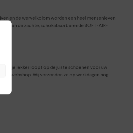
hijven en de wervelkolom worden een heel mensenleven
 de hiel en de zachte, schokabsorberende SOFT-AIR-
r dat je lekker loopt op de juiste schoenen voor uw
 in onze webshop. Wij verzenden ze op werkdagen nog