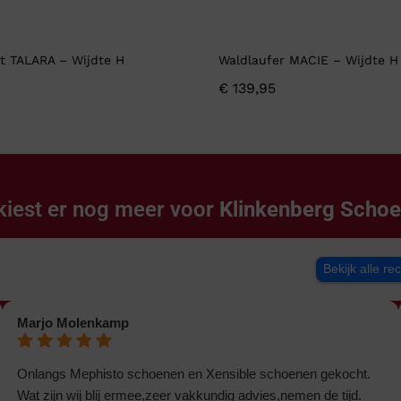
t TALARA – Wijdte H
Waldlaufer MACIE – Wijdte H
€
139,95
kiest er nog meer voor
Klinkenberg Scho
Bekijk alle re
Marjo Molenkamp
Onlangs Mephisto schoenen en Xensible schoenen gekocht.
Wat zijn wij blij ermee,zeer vakkundig advies,nemen de tijd.