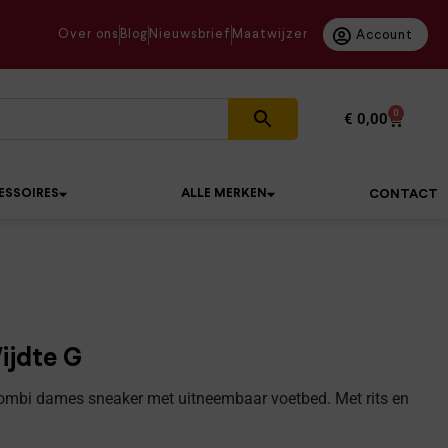
Over ons
Blog
Nieuwsbrief
Maatwijzer
Account
0
€
0,00
ESSOIRES
ALLE MERKEN
CONTACT
ijdte G
combi dames sneaker met uitneembaar voetbed. Met rits en