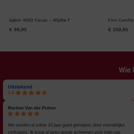
Gabor 4002 Cacao – Wijdte F
Finn Comfor
€
99,95
€
259,95
Wie 
Uitstekend
4.6
Martien Van der Putten
We worden al zeker 10 jaar goed geholpen, door vriendelijke
verkopers. Ik koop al jaren goede schoenen voor mijn rug.