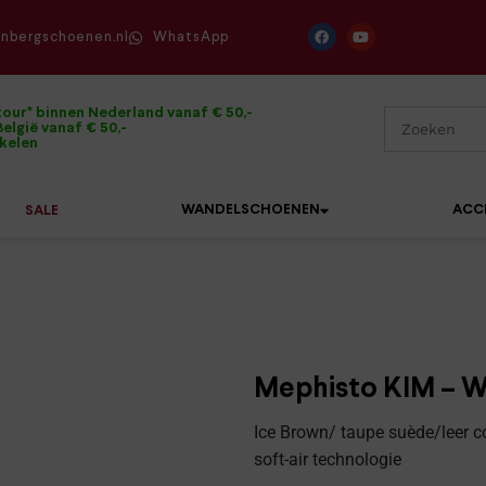
enbergschoenen.nl
WhatsApp
tour* binnen Nederland vanaf € 50,-
elgië vanaf € 50,-
ikelen
WANDELSCHOENEN
ACC
SALE
Mephisto
Sandalen
Sneakers
Solidus
Slippers
Veterschoenen
Mephisto KIM – W
Waldläufer
Sneakers
Verbandpantoffels
Ice Brown/ taupe suède/leer 
Xsensible
soft-air technologie
Veterschoenen
Wandelschoenen