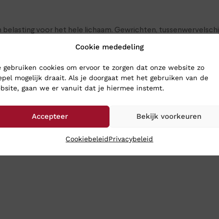
 belasting voor het hele lichaam. Gewrichten, tussenwervelsc
s het lopen op een harde ondergrond. Speciale schokdemping in
Cookie mededeling
nderen deze schokken tot een absoluut minimum
 gebruiken cookies om ervoor te zorgen dat onze website zo
epel mogelijk draait. Als je doorgaat met het gebruiken van de
RG SCHOENEN
bsite, gaan we er vanuit dat je hiermee instemt.
schoenen naar Klinkenberg Schoenen in Geldrop. Dan weet je zeke
Accepteer
Bekijk voorkeuren
turen we de schoenen toch gewoon naar je op: bestel ze online
uur binnen.
Cookiebeleid
Privacybeleid