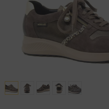
Ganter
Lowa
Verbandschoenen (externe website)
Pantoffels
GIJS
Meindl