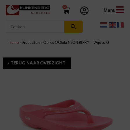
0
Menu
Home
»
Producten
»
Oofos OOlala NEON BERRY – Wijdte G