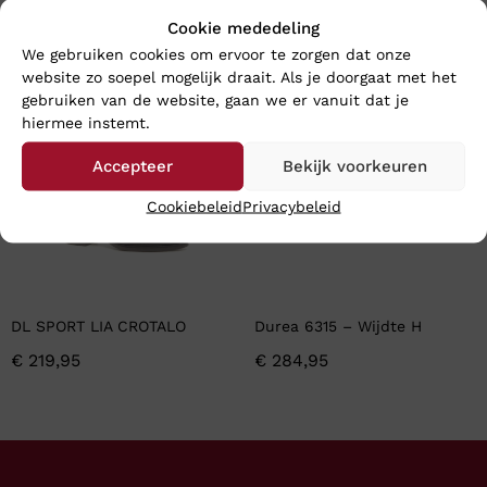
€
219,95
€
214,95
Cookie mededeling
We gebruiken cookies om ervoor te zorgen dat onze
website zo soepel mogelijk draait. Als je doorgaat met het
gebruiken van de website, gaan we er vanuit dat je
hiermee instemt.
Accepteer
Bekijk voorkeuren
Cookiebeleid
Privacybeleid
DL SPORT LIA CROTALO
Durea 6315 – Wijdte H
€
219,95
€
284,95