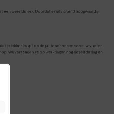
tot een wereldmerk. Doordat er uitsluitend hoogwaardig
 dat je lekker loopt op de juiste schoenen voor uw voeten.
bshop. Wij verzenden ze op werkdagen nog dezelfde dag en