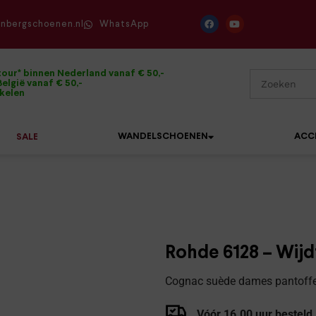
enbergschoenen.nl
WhatsApp
tour* binnen Nederland vanaf € 50,-
elgië vanaf € 50,-
ikelen
WANDELSCHOENEN
ACC
SALE
Mephisto
Sandalen
Sneakers
Solidus
Slippers
Veterschoenen
Rohde 6128 – Wijd
Waldläufer
Sneakers
Verbandpantoffels
Cognac suède dames pantoffe
Xsensible
Veterschoenen
Wandelschoenen
Vóór 16.00 uur besteld