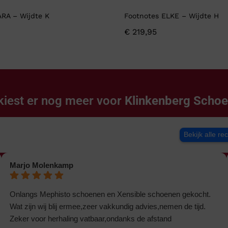
ARA – Wijdte K
Footnotes ELKE – Wijdte H
€
219,95
kiest er nog meer voor
Klinkenberg Scho
Bekijk alle re
Marjo Molenkamp
Onlangs Mephisto schoenen en Xensible schoenen gekocht.
Wat zijn wij blij ermee,zeer vakkundig advies,nemen de tijd.
Zeker voor herhaling vatbaar,ondanks de afstand