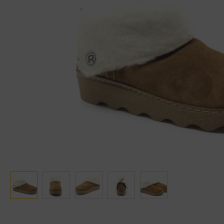
Ganter
Lowa
Verbandschoenen (externe website)
Pantoffels
GIJS
Meindl