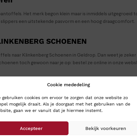
antoffels. Het merk begon klein maar is inmiddels uitgegroeid 
n slippers een uitstekende pasvorm en een hoog draagcomfort.
KLINKENBERG SCHOENEN
toffels naar Klinkenberg Schoenen in Geldrop. Dan weet je zeker
 schoenen toch gewoon naar je op: bestel ze online in onze we
Cookie mededeling
 gebruiken cookies om ervoor te zorgen dat onze website zo
epel mogelijk draait. Als je doorgaat met het gebruiken van de
bsite, gaan we er vanuit dat je hiermee instemt.
Accepteer
Bekijk voorkeuren