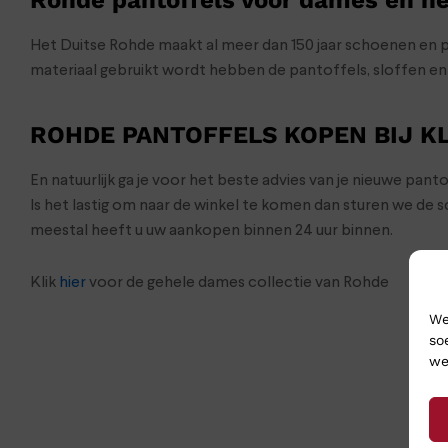
Het Duitse Rohde maakt al meer dan 150 jaar schoenen en p
materiaal gebruikt wordt hebben de pantoffels, sloffen e
ROHDE PANTOFFELS KOPEN BIJ 
En natuurlijk ga je voor het beste advies van je nieuwe pan
Is het lastig om naar de winkel te komen dan sturen we de
meestal heeft u uw aankopen binnen 24 uur binnen.
Klik
hier
voor de gehele dames collectie van Rohde
We
so
we