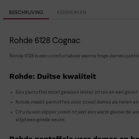
BESCHRIJVING
KENMERKEN
Rohde 6128 Cognac
Rohde 6128 is een comfortabele warme hoge dames pantof
Rohde: Duitse kwaliteit
Een pantoffel moet gewoon lekker zitten en een genot z
Rohde maakt pantoffels voor zowel dames als heren en i
Of u nu een slipper zoekt of juist een warm gevoerde w
altijd een goede keuze.
Rohde pantoffels voor dames en h