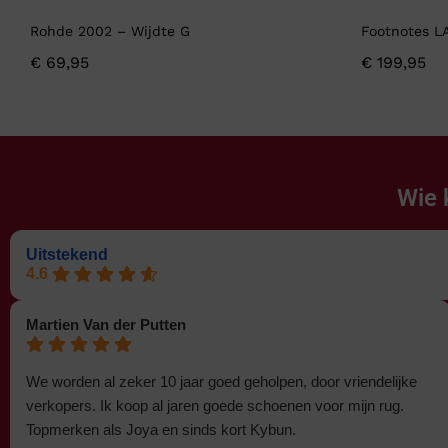
Rohde 2002 – Wijdte G
Footnotes L
€
69,95
€
199,95
Wie 
Uitstekend
4.6
Martien Van der Putten
We worden al zeker 10 jaar goed geholpen, door vriendelijke
verkopers. Ik koop al jaren goede schoenen voor mijn rug.
Topmerken als Joya en sinds kort Kybun.