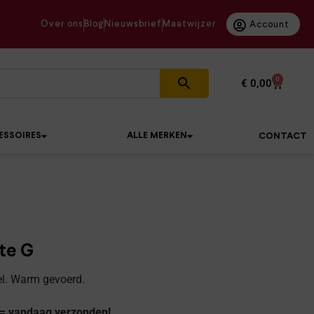
Over ons
Blog
Nieuwsbrief
Maatwijzer
Account
0
€
0,00
ESSOIRES
ALLE MERKEN
CONTACT
te G
l. Warm gevoerd.
 = vandaag verzonden!