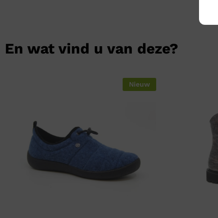
En wat vind u van deze?
Nieuw