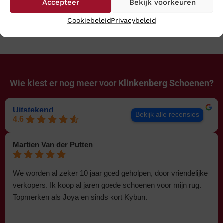
Wijdte H
Wijdte G
Accepteer
Bekijk voorkeuren
€
249,95
€
259,95
Cookiebeleid
Privacybeleid
Wie kiest er nog meer voor
Klinkenberg Schoenen?
Uitstekend
Bekijk alle recensies
4.6
Martien Van der Putten
We worden al zeker 10 jaar goed geholpen, door vriendelijke
verkopers. Ik koop al jaren goede schoenen voor mijn rug.
Topmerken als Joya en sinds kort Kybun.