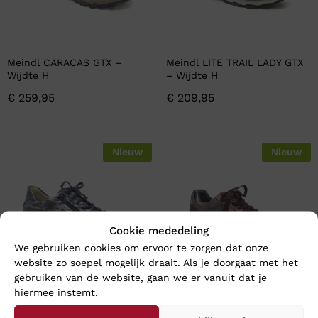
Meindl CARACAS GTX –
Meindl LITE TRAIL LADY GTX
Wijdte H
– Wijdte H
€
259,95
€
209,95
Nieuw
Nieuw
Cookie mededeling
We gebruiken cookies om ervoor te zorgen dat onze
website zo soepel mogelijk draait. Als je doorgaat met het
gebruiken van de website, gaan we er vanuit dat je
hiermee instemt.
Finn Comfort OTARU –
Xsensible GOLDEN GATE –