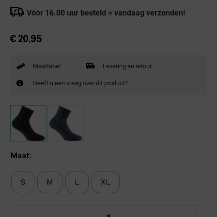
Vóór 16.00 uur besteld = vandaag verzonden!
€
20,95
Maattabel
Levering en retour
Heeft u een vraag over dit product?
Maat:
S
M
L
XL