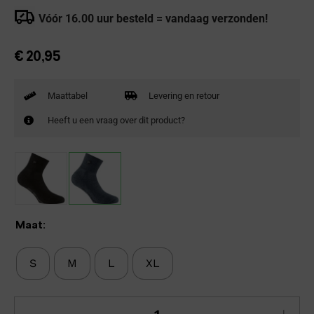
Vóór 16.00 uur besteld = vandaag verzonden!
€
20,95
Maattabel
Levering en retour
Heeft u een vraag over dit product?
Maat:
S
M
L
XL