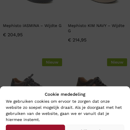
Mephisto IASMINA – Wijdte G
Mephisto KIM NAVY – Wijdte
G
€
204,95
€
214,95
Nieuw
Nieuw
Cookie mededeling
We gebruiken cookies om ervoor te zorgen dat onze
website zo soepel mogelijk draait. Als je doorgaat met het
gebruiken van de website, gaan we er vanuit dat je
hiermee instemt.
Mephisto PACO – Wijdte H
Mephisto VITO VELSPORT –