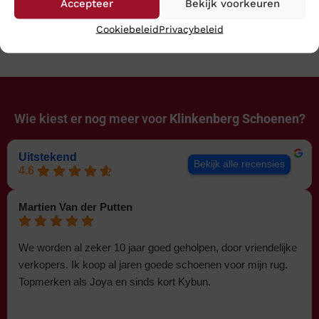
Wijdte G
Accepteer
Bekijk voorkeuren
€
229,95
€
204,95
Cookiebeleid
Privacybeleid
Wie kiest er nog meer voor
Klinkenberg Schoenen?
Uitstekend
Bekijk alle recensies
4.6
Martien Van der Putten
We worden al zeker 10 jaar goed geholpen, door vriendelijke
verkopers. Ik koop al jaren goede schoenen voor mijn rug.
Topmerken als Joya en sinds kort Kybun.