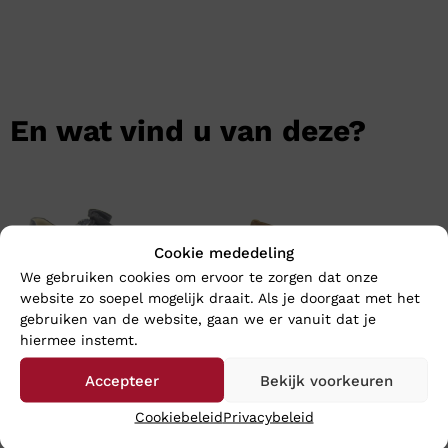
En wat vind u van deze?
Cookie mededeling
We gebruiken cookies om ervoor te zorgen dat onze
website zo soepel mogelijk draait. Als je doorgaat met het
gebruiken van de website, gaan we er vanuit dat je
hiermee instemt.
Accepteer
Bekijk voorkeuren
Hartjes PHIL SHOE – Wijdte
Gabor 4002 Cacao – Wijdte
H
F
Cookiebeleid
Privacybeleid
€
199,95
€
99,95