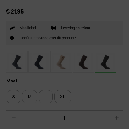
€
21,95
Maattabel
Levering en retour
Heeft u een vraag over dit product?
Maat:
S
M
L
XL