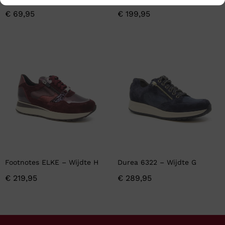
€
69,95
€
199,95
Footnotes ELKE – Wijdte H
Durea 6322 – Wijdte G
€
219,95
€
289,95