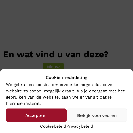
En wat vind u van deze?
Nieuw
Cookie mededeling
We gebruiken cookies om ervoor te zorgen dat onze
website zo soepel mogelijk draait. Als je doorgaat met het
gebruiken van de website, gaan we er vanuit dat je
hiermee instemt.
Accepteer
Bekijk voorkeuren
Cookiebeleid
Privacybeleid
Rohde 2002 – Wijdte G
Footnotes LARA – Wijdte K