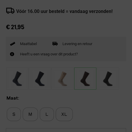
Vóór 16.00 uur besteld = vandaag verzonden!
€
21,95
Maattabel
Levering en retour
Heeft u een vraag over dit product?
Maat:
S
M
L
XL