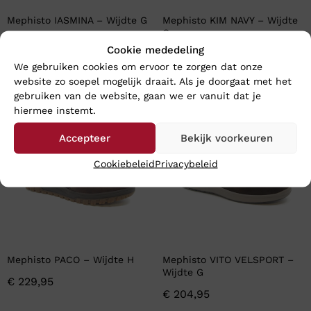
Mephisto IASMINA – Wijdte G
Mephisto KIM NAVY – Wijdte
G
€
204,95
Cookie mededeling
€
214,95
We gebruiken cookies om ervoor te zorgen dat onze
website zo soepel mogelijk draait. Als je doorgaat met het
gebruiken van de website, gaan we er vanuit dat je
Nieuw
Nieuw
hiermee instemt.
Accepteer
Bekijk voorkeuren
Cookiebeleid
Privacybeleid
Mephisto PACO – Wijdte H
Mephisto VITO VELSPORT –
Wijdte G
€
229,95
€
204,95