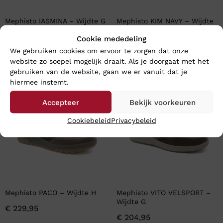
Mephisto IASMINA – Wijdte G
Mephisto KIM NAVY – Wijdte
G
€
204,95
Cookie mededeling
€
214,95
We gebruiken cookies om ervoor te zorgen dat onze
website zo soepel mogelijk draait. Als je doorgaat met het
gebruiken van de website, gaan we er vanuit dat je
hiermee instemt.
Nieuw
Nieuw
Accepteer
Bekijk voorkeuren
Cookiebeleid
Privacybeleid
Mephisto PACO – Wijdte H
Mephisto VITO VELSPORT –
Wijdte G
€
229,95
€
204,95