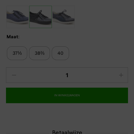
Maat:
37⅓
38⅔
40
IN WINKELWAGEN
Betaalwijze