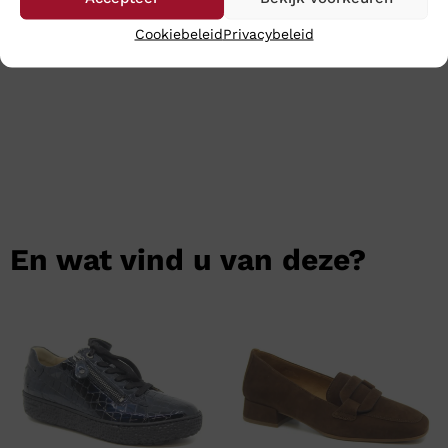
uw aankopen binnen 24 uur binnen.
Cookiebeleid
Privacybeleid
En wat vind u van deze?