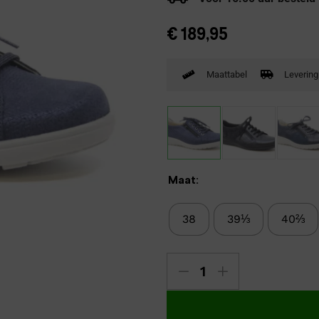
Verbandpantoffels
€
189,95
Wandelschoenen
Maattabel
Levering
Maat:
38
39⅓
40⅔