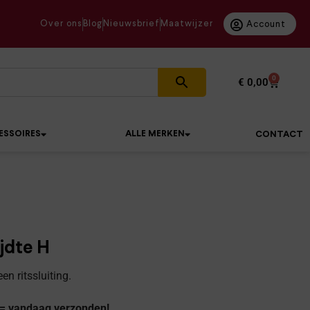
Over ons
Blog
Nieuwsbrief
Maatwijzer
Account
0
€
0,00
ESSOIRES
ALLE MERKEN
CONTACT
ijdte H
n ritssluiting.
 = vandaag verzonden!