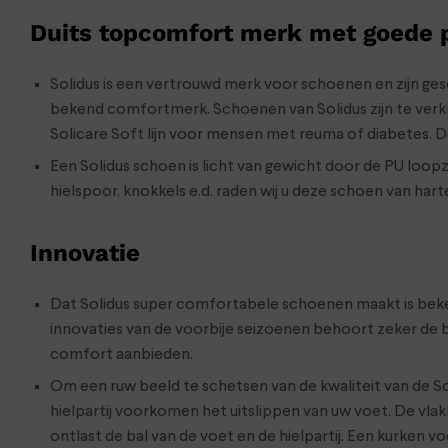
Duits topcomfort merk met goede
Solidus is een vertrouwd merk voor schoenen en zijn gesch
bekend comfortmerk. Schoenen van Solidus zijn te verkrij
Solicare Soft lijn voor mensen met reuma of diabetes. 
Een Solidus schoen is licht van gewicht door de PU loop
hielspoor, knokkels e.d. raden wij u deze schoen van hart
Innovatie
Dat Solidus super comfortabele schoenen maakt is bekend
innovaties van de voorbije seizoenen behoort zeker de 
comfort aanbieden.
Om een ruw beeld te schetsen van de kwaliteit van de S
hielpartij voorkomen het uitslippen van uw voet. De vl
ontlast de bal van de voet en de hielpartij. Een kurken