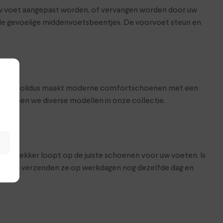
w voet aangepast worden, of vervangen worden door uw
r de gevoelige middenvoetsbeentjes. De voorvoet steun en
e voeten. Solidus maakt moderne comfortschoenen met een
hebben we diverse modellen in onze collectie.
at je lekker loopt op de juiste schoenen voor uw voeten. Is
hop. Wij verzenden ze op werkdagen nog dezelfde dag en