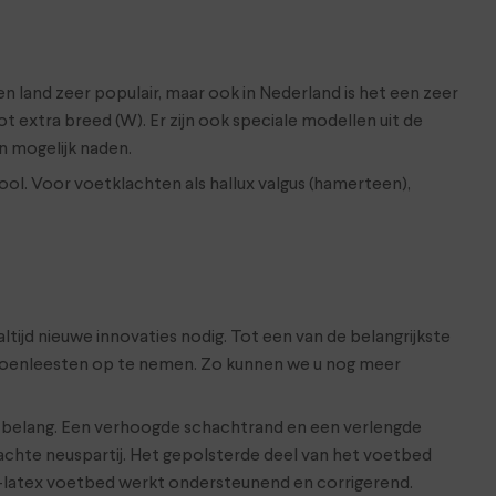
en land zeer populair, maar ook in Nederland is het een zeer
 extra breed (W). Er zijn ook speciale modellen uit de
n mogelijk naden.
ol. Voor voetklachten als hallux valgus (hamerteen),
ijd nieuwe innovaties nodig. Tot een van de belangrijkste
schoenleesten op te nemen. Zo kunnen we u nog meer
n belang. Een verhoogde schachtrand en een verlengde
achte neuspartij. Het gepolsterde deel van het voetbed
rk-latex voetbed werkt ondersteunend en corrigerend.