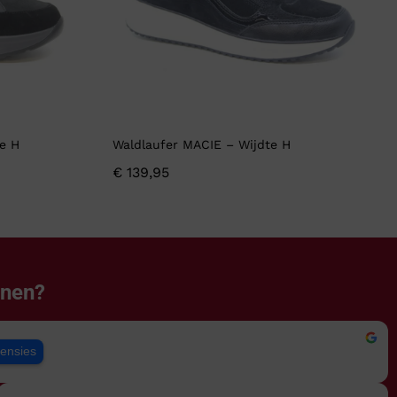
e H
Waldlaufer MACIE – Wijdte H
€
139,95
enen?
censies