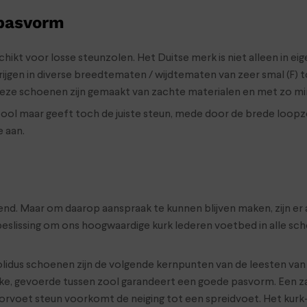
 pasvorm
ikt voor losse steunzolen. Het Duitse merk is niet alleen in eig
gen in diverse breedtematen / wijdtematen van zeer smal (F) tot
Deze schoenen zijn gemaakt van zachte materialen en met zo mi
zool maar geeft toch de juiste steun, mede door de brede loopzo
e aan.
. Maar om daarop aanspraak te kunnen blijven maken, zijn er alt
beslissing om ons hoogwaardige kurk lederen voetbed in alle 
olidus schoenen zijn de volgende kernpunten van de leesten va
akke, gevoerde tussen zool garandeert een goede pasvorm. Een z
 voorvoet steun voorkomt de neiging tot een spreidvoet. Het ku