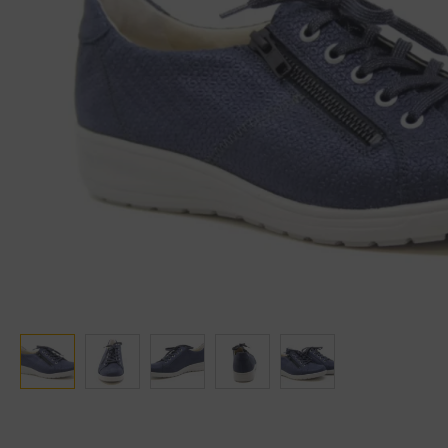
Ganter
Lowa
Verbandschoenen (externe website)
Pantoffels
GIJS
Meindl