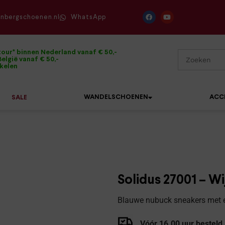
enbergschoenen.nl
WhatsApp
tour* binnen Nederland vanaf € 50,-
elgië vanaf € 50,-
ikelen
WANDELSCHOENEN
ACC
SALE
Mephisto
Sandalen
Sneakers
Solidus
Slippers
Veterschoenen
Solidus 27001 – W
Waldläufer
Sneakers
Verbandpantoffels
Blauwe nubuck sneakers met ee
Xsensible
Veterschoenen
Wandelschoenen
Vóór 16.00 uur besteld