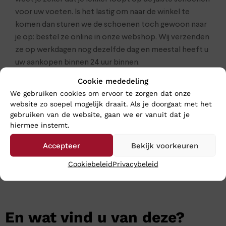
voor uw voeten. Is het lastig om naar de winkel te
komen dan sturen we de schoenen toch gewoon naar
je op: bestel ze online in onze webshop. Wij verzenden
ze op werkdagen nog dezelfde dag en meestal heeft u
uw aankopen binnen 24 uur binnen.
Cookie mededeling
Klik
hier
voor de gehele dames collectie van Solidus
We gebruiken cookies om ervoor te zorgen dat onze
website zo soepel mogelijk draait. Als je doorgaat met het
gebruiken van de website, gaan we er vanuit dat je
hiermee instemt.
Accepteer
Bekijk voorkeuren
Cookiebeleid
Privacybeleid
En wat vind u van deze?