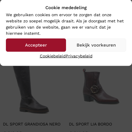
Cookie mededeling
We gebruiken cookies om ervoor te zorgen dat onze
website zo soepel mogelijk draait. Als je doorgaat met het
gebruiken van de website, gaan we er vanuit dat je
hiermee instemt.
En wat vind u van deze?
Accepteer
Bekijk voorkeuren
Cookiebeleid
Privacybeleid
DL SPORT GRANDIOSA NERO
DL SPORT LIA BORDO