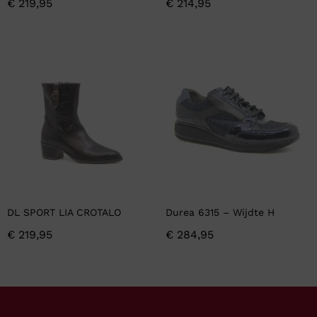
€
219,95
€
214,95
DL SPORT LIA CROTALO
Durea 6315 – Wijdte H
€
219,95
€
284,95