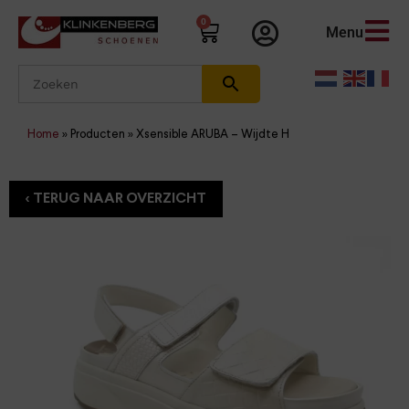
0
Menu
Home
»
Producten
»
Xsensible ARUBA – Wijdte H