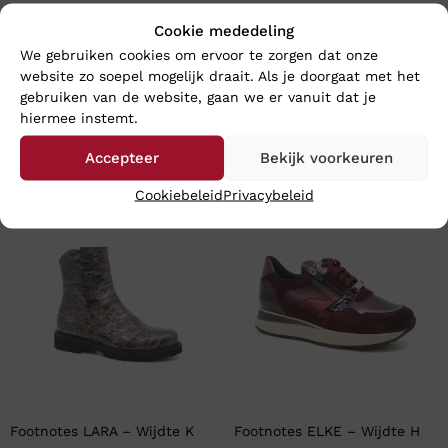
Cookie mededeling
We gebruiken cookies om ervoor te zorgen dat onze
website zo soepel mogelijk draait. Als je doorgaat met het
gebruiken van de website, gaan we er vanuit dat je
hiermee instemt.
Accepteer
Bekijk voorkeuren
En wat vind u van deze?
Cookiebeleid
Privacybeleid
Nieuw
Nieuw
Footnotes LARA – Wijdte K
Footnotes ELKE – Wijdte H