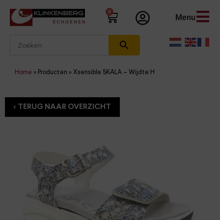
0
Menu
Home
»
Producten
»
Xsensible SKALA – Wijdte H