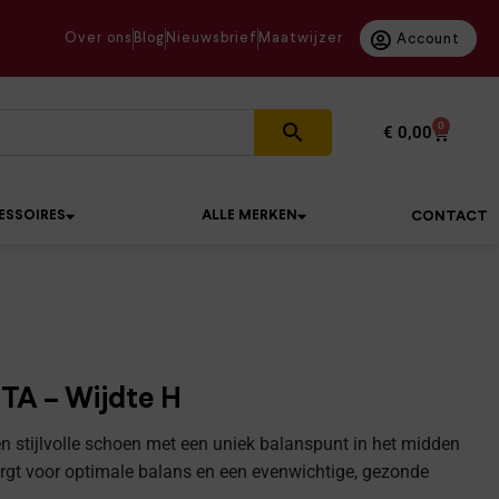
Over ons
Blog
Nieuwsbrief
Maatwijzer
Account
0
€
0,00
ESSOIRES
ALLE MERKEN
CONTACT
TA – Wijdte H
n stijlvolle schoen met een uniek balanspunt in het midden
orgt voor optimale balans en een evenwichtige, gezonde