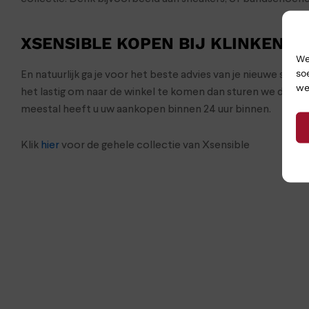
XSENSIBLE KOPEN BIJ KLINKENB
We
so
En natuurlijk ga je voor het beste advies van je nieuwe sch
we
het lastig om naar de winkel te komen dan sturen we de s
meestal heeft u uw aankopen binnen 24 uur binnen.
Klik
hier
voor de gehele collectie van Xsensible