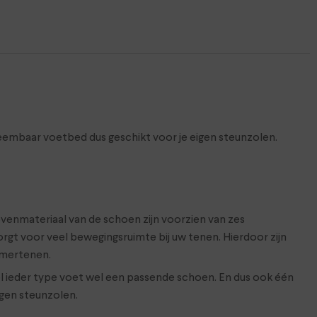
neembaar voetbed dus geschikt voor je eigen steunzolen.
ovenmateriaal van de schoen zijn voorzien van zes
zorgt voor veel bewegingsruimte bij uw tenen. Hierdoor zijn
amertenen.
wel ieder type voet wel een passende schoen. En dus ook één
igen steunzolen.