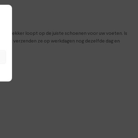
at je lekker loopt op de juiste schoenen voor uw voeten. Is
hop. Wij verzenden ze op werkdagen nog dezelfde dag en