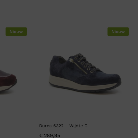
Nieuw
Nieuw
Durea 6322 – Wijdte G
€
289,95