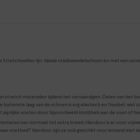
de Stretchwalker lijn. Ideale stadswandelschoen en met een uit
n stretch materialen tijdens het vervaardigen. Delen van het b
e buitenste laag van de schoen is erg elastisch en flexibel, wat 
 pijnlijke voeten door bijvoorbeeld knobbels aan de voet of h
jdtematen van normaal tot extra breed. Hierdoor is er voor vrij
mbaar voetbed? Hierdoor zijn ze ook geschikt voor iemand met e