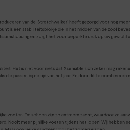
introduceren van de ‘Stretchwalker’ heeft gezorgd voor nog me
nt is een stabiliteitsblokje die in het midden van de zool bevest
ichaamshouding en zorgt het voor beperkte druk op uw gewichte
iteit. Het is niet voor niets dat Xsensible zich zeker mag rek
ks die passen bij de tijd van het jaar. En door dit te combiner
ijke voeten. De schoen zijn zo extreem zacht, waardoor ze aanv
rd. Nooit meer pijnlijke voeten tijdens het lopen! Wij hebben 
en. Maar ook leuke sandalen voor het zomerseizoen.