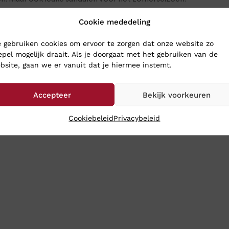
Cookie mededeling
ERG SCHOENEN
 gebruiken cookies om ervoor te zorgen dat onze website zo
epel mogelijk draait. Als je doorgaat met het gebruiken van de
oenen naar Klinkenberg Schoenen in Geldrop. Dan weet je zeker d
bsite, gaan we er vanuit dat je hiermee instemt.
choenen toch gewoon naar je op: bestel ze online in onze webs
Accepteer
Bekijk voorkeuren
Cookiebeleid
Privacybeleid