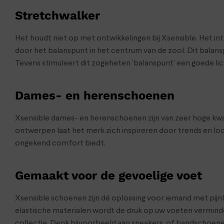
Stretchwalker
Het houdt niet op met ontwikkelingen bij Xsensible. Het 
door het balanspunt in het centrum van de zool. Dit balanspu
Tevens stimuleert dit zogeheten ‘balanspunt’ een goede l
Dames- en herenschoenen
Xsensible dames- en herenschoenen zijn van zeer hoge kwal
ontwerpen laat het merk zich inspireren door trends en loo
ongekend comfort biedt.
Gemaakt voor de gevoelige voet
Xsensible schoenen zijn dé oplossing voor iemand met pijnl
elastische materialen wordt de druk op uw voeten verminde
collectie. Denk bijvoorbeeld aan sneakers, of bandschoen