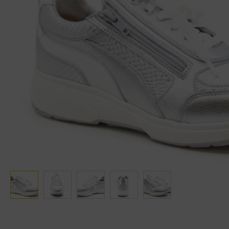
Ganter
Lowa
Verbandschoenen (externe website)
Pantoffels
GIJS
Meindl