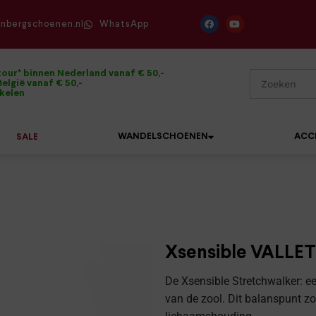
enbergschoenen.nl
WhatsApp
tour* binnen Nederland vanaf € 50,-
elgië vanaf € 50,-
ikelen
WANDELSCHOENEN
ACC
SALE
Mephisto
Sandalen
Sneakers
Solidus
Slippers
Veterschoenen
Xsensible VALLET
Waldläufer
Sneakers
Verbandpantoffels
De Xsensible Stretchwalker: ee
Xsensible
van de zool. Dit balanspunt z
Veterschoenen
Wandelschoenen