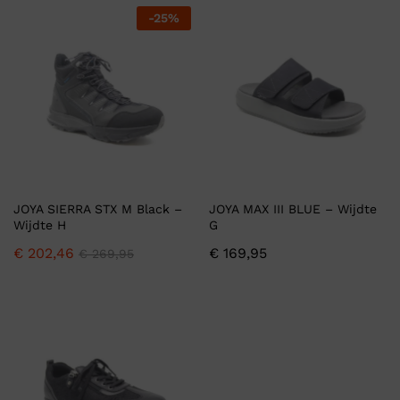
-
25
%
JOYA SIERRA STX M Black –
JOYA MAX III BLUE – Wijdte
Wijdte H
G
€
202,46
€
169,95
€
269,95