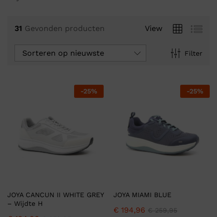
31
Gevonden producten
View
Sorteren op nieuwste
Filter
-
25
%
-
25
%
JOYA CANCUN II WHITE GREY
JOYA MIAMI BLUE
– Wijdte H
€
194,96
€
259,95