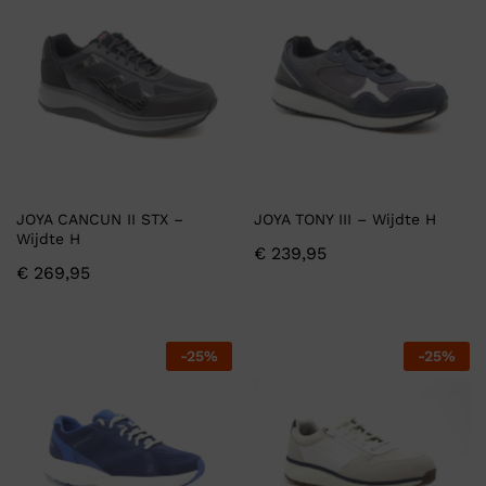
JOYA CANCUN II STX –
JOYA TONY III – Wijdte H
Wijdte H
€
239,95
€
269,95
-
25
%
-
25
%