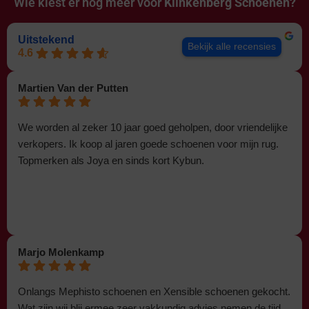
Wie kiest er nog meer voor
Klinkenberg Schoenen?
Uitstekend
Bekijk alle recensies
4.6
Martien Van der Putten
We worden al zeker 10 jaar goed geholpen, door vriendelijke
verkopers. Ik koop al jaren goede schoenen voor mijn rug.
Topmerken als Joya en sinds kort Kybun.
Marjo Molenkamp
Onlangs Mephisto schoenen en Xensible schoenen gekocht.
Wat zijn wij blij ermee,zeer vakkundig advies,nemen de tijd.