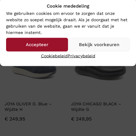
JOYA MERIDA White – Wijdte
JOYA VIENNA II White –
Cookie mededeling
H
Wijdte H
We gebruiken cookies om ervoor te zorgen dat onze
€
189,95
€
169,95
website zo soepel mogelijk draait. Als je doorgaat met het
gebruiken van de website, gaan we er vanuit dat je
hiermee instemt.
Accepteer
Bekijk voorkeuren
Cookiebeleid
Privacybeleid
JOYA OLIVER D. Blue –
JOYA CHICAGO BLACK –
Wijdte H
Wijdte G
€
249,95
€
249,95