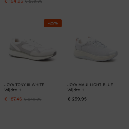
€
194,96
€
259,95
-
25
%
JOYA TONY III WHITE –
JOYA MAUI LIGHT BLUE –
Wijdte H
Wijdte H
€
187,46
€
259,95
€
249,95