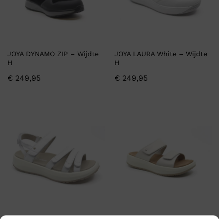
JOYA DYNAMO ZIP – Wijdte
JOYA LAURA White – Wijdte
H
H
€
249,95
€
249,95