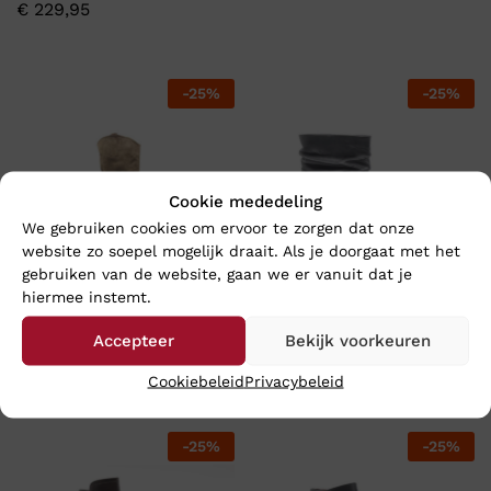
€
229,95
-
25
%
-
25
%
Cookie mededeling
We gebruiken cookies om ervoor te zorgen dat onze
website zo soepel mogelijk draait. Als je doorgaat met het
gebruiken van de website, gaan we er vanuit dat je
hiermee instemt.
Durea 9759 – Wijdte H
Gabor 35.527 – Wijdte F
Accepteer
Bekijk voorkeuren
€
224,96
€
93,71
€
299,95
€
124,95
Cookiebeleid
Privacybeleid
-
25
%
-
25
%