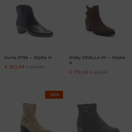
Durea 9796 – Wijdte H
Wolky ZAVALLA HV – Wijdte
H
€
202,46
€
269,95
€
172,46
€
229,95
-
25
%