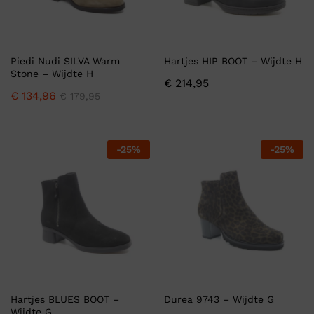
Piedi Nudi SILVA Warm
Hartjes HIP BOOT – Wijdte H
Stone – Wijdte H
€
214,95
€
134,96
€
179,95
-
25
%
-
25
%
Hartjes BLUES BOOT –
Durea 9743 – Wijdte G
Wijdte G