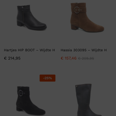
Hartjes HIP BOOT – Wijdte H
Hassia 303095 – Wijdte H
€
214,95
€
157,46
€
209,95
-
25
%