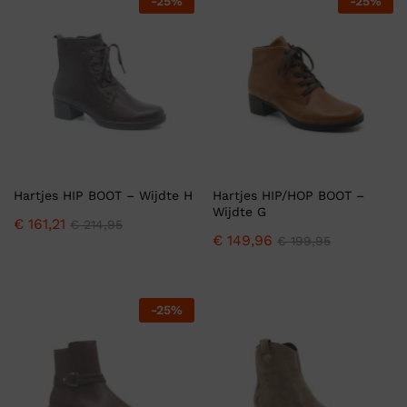
-
25
%
-
25
%
Hartjes HIP BOOT – Wijdte H
Hartjes HIP/HOP BOOT –
Wijdte G
€
161,21
€
214,95
€
149,96
€
199,95
-
25
%