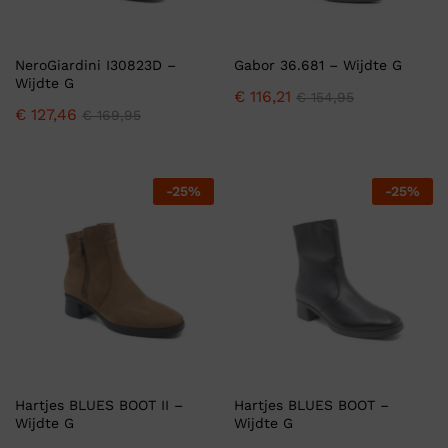
NeroGiardini I30823D –
Gabor 36.681 – Wijdte G
Wijdte G
€
116,21
€
154,95
€
127,46
€
169,95
-
25
%
-
25
%
Hartjes BLUES BOOT II –
Hartjes BLUES BOOT –
Wijdte G
Wijdte G