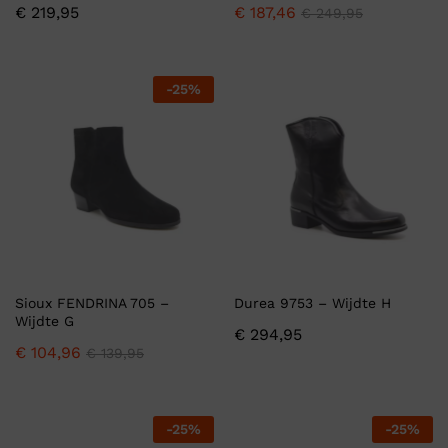
€
219,95
€
187,46
€
249,95
-
25
%
Sioux FENDRINA 705 –
Durea 9753 – Wijdte H
Wijdte G
€
294,95
€
104,96
€
139,95
-
25
%
-
25
%