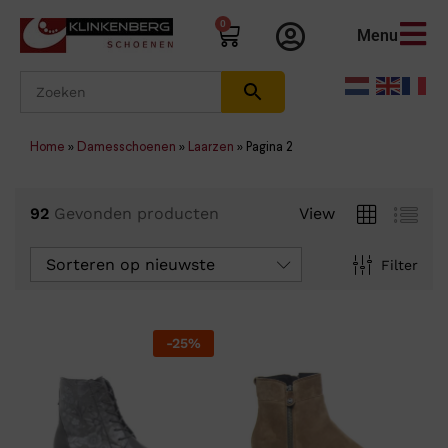
0
Menu
Home
»
Damesschoenen
»
Laarzen
»
Pagina 2
92
Gevonden producten
View
Sorteren op nieuwste
Filter
-
25
%