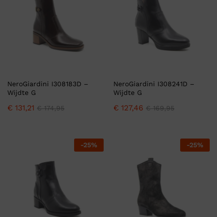
NeroGiardini I308183D –
NeroGiardini I308241D –
Wijdte G
Wijdte G
€
131,21
€
127,46
€
174,95
€
169,95
-
25
%
-
25
%