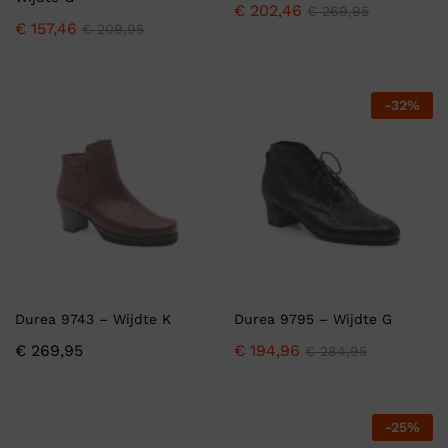
€
202,46
€
269,95
€
157,46
€
209,95
-
32
%
Durea 9743 – Wijdte K
Durea 9795 – Wijdte G
€
269,95
€
194,96
€
284,95
-
25
%