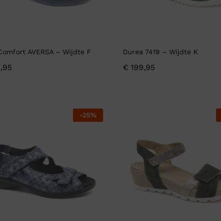
Comfort AVERSA – Wijdte F
Durea 7419 – Wijdte K
,95
€
199,95
-
25
%