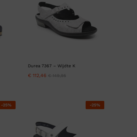
Durea 7367 – Wijdte K
€
112,46
€
149,95
-
25
%
-
25
%