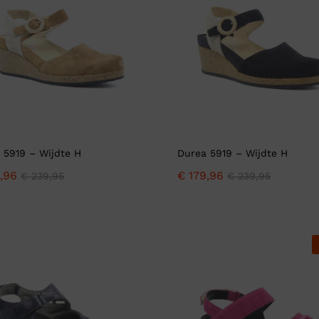
Verbandpantoffels
Wandelschoenen
 5919 – Wijdte H
Durea 5919 – Wijdte H
,96
€
179,96
€
239,95
€
239,95