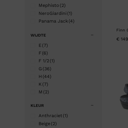
Mephisto
(2)
NeroGiardini
(1)
Panama Jack
(4)
Solidus
(8)
Finn 
WIJDTE
Teva
(10)
€
149
Think!
(3)
E
(7)
Verhulst
(1)
F
(6)
Wolky
(4)
F 1/2
(1)
G
(36)
H
(44)
K
(7)
M
(2)
KLEUR
Anthraciet
(1)
Beige
(2)