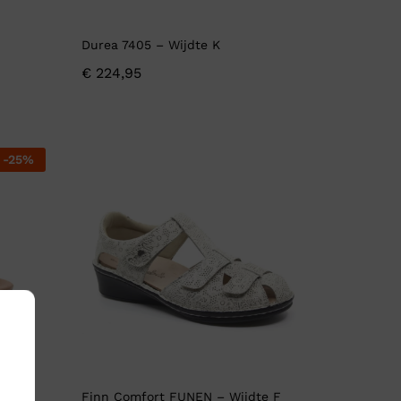
Durea 7405 – Wijdte K
€
224,95
-
25
%
dte G
Finn Comfort FUNEN – Wijdte F