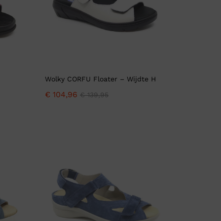
Wolky CORFU Floater – Wijdte H
€
104,96
€
139,95