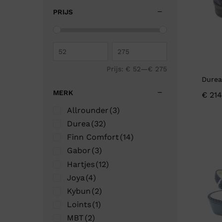
41⅓
(4)
PRIJS
41⅔
(1)
42
(39)
42½
(7)
42½
(1)
42⅓
(1)
Prijs:
€ 52
—
€ 275
Durea
42⅔
(1)
MERK
€
214
43
(3)
43⅓
(1)
Allrounder
(3)
Durea
(32)
Finn Comfort
(14)
Gabor
(3)
Hartjes
(12)
Joya
(4)
Kybun
(2)
Loints
(1)
MBT
(2)