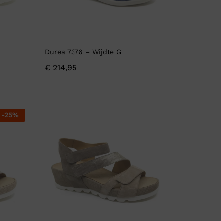
Durea 7376 – Wijdte G
€
214,95
-
25
%