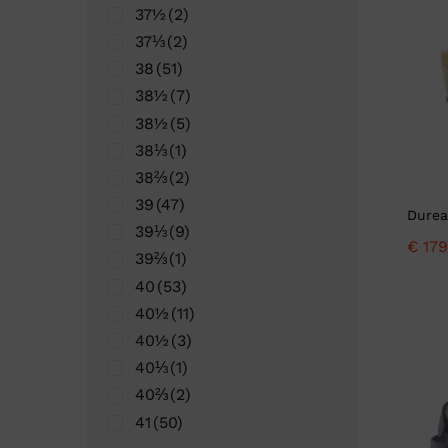
Ganter
Lowa
37½
(2)
Verbandschoenen (externe website)
Pantoffels
37⅓
(2)
GIJS
Meindl
38
(51)
38½
(7)
38½
(5)
38⅓
(1)
38⅔
(2)
39
(47)
Durea
39⅓
(9)
€
179
39⅔
(1)
40
(53)
40½
(11)
40½
(3)
40⅓
(1)
40⅔
(2)
41
(50)