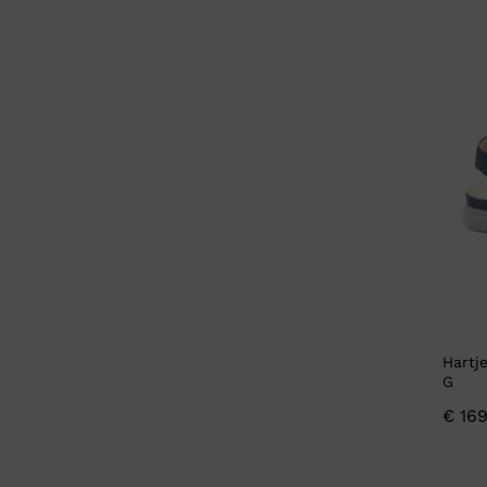
Wit
(6)
Wit combi
(1)
Zijde
(1)
Zilver
(4)
Zwart
(13)
Zwart combi
(2)
Hartj
G
€
169