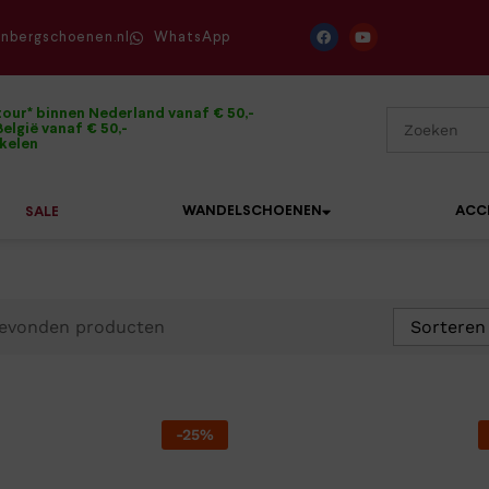
enbergschoenen.nl
WhatsApp
tour* binnen Nederland vanaf € 50,-
elgië vanaf € 50,-
ikelen
WANDELSCHOENEN
ACC
SALE
evonden producten
Sorteren
Mephisto
Sandalen
Sneakers
Solidus
Slippers
Veterschoenen
Waldläufer
Sneakers
Verbandpantoffels
-
25
%
Xsensible
Veterschoenen
Wandelschoenen