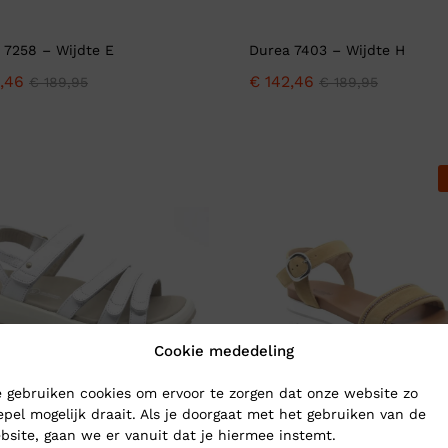
 7258 – Wijdte E
Durea 7403 – Wijdte H
,46
€
142,46
€
189,95
€
189,95
Cookie mededeling
 gebruiken cookies om ervoor te zorgen dat onze website zo
epel mogelijk draait. Als je doorgaat met het gebruiken van de
bsite, gaan we er vanuit dat je hiermee instemt.
MERIDA White – Wijdte H
NeroGiardini E307813D – Wij