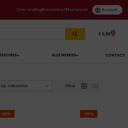
Over ons
Blog
Nieuwsbrief
Maatwijzer
Account
0
€
0,00
ESSOIRES
ALLE MERKEN
CONTACT
 op nieuwste
View
-
25
%
-
25
%