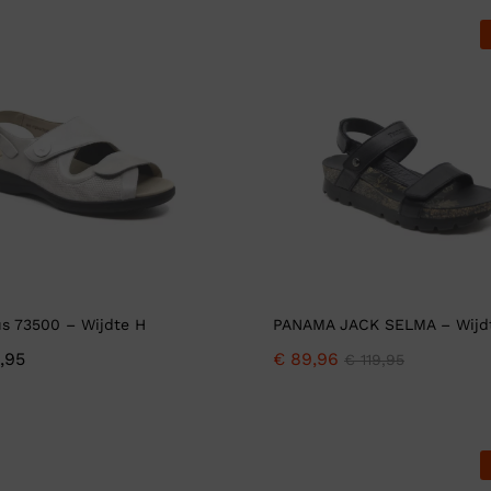
us 73500 – Wijdte H
PANAMA JACK SELMA – Wijd
,95
€
89,96
€
119,95