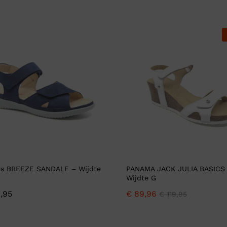
es BREEZE SANDALE – Wijdte
PANAMA JACK JULIA BASICS
Wijdte G
,95
€
89,96
€
119,95