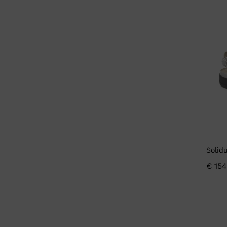
Solid
€
154