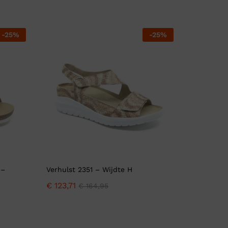
-
25
%
-
25
%
 –
Verhulst 2351 – Wijdte H
€
123,71
€
164,95