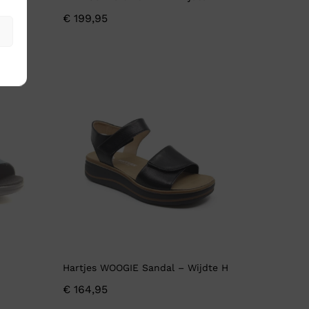
€
199,95
Hartjes WOOGIE Sandal – Wijdte H
€
164,95