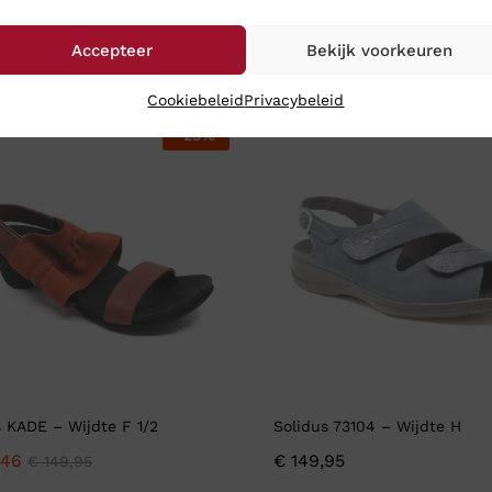
,95
€
97,46
€
129,95
Accepteer
Bekijk voorkeuren
Cookiebeleid
Privacybeleid
-
25
%
s KADE – Wijdte F 1/2
Solidus 73104 – Wijdte H
,46
€
149,95
€
149,95