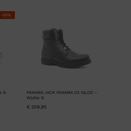
-
25
%
e G
PANAMA JACK PANAMA 03 IGLOO –
Wijdte G
€
209,95