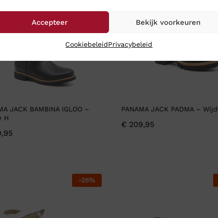
Accepteer
Bekijk voorkeuren
Cookiebeleid
Privacybeleid
MA JACK BAMBINA IGLOO –
PANAMA JACK PADMA – Wijd
e H
€
209,95
,95
-
25
%