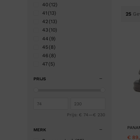
Ganter
Lowa
40
(12)
Verbandschoenen (externe website)
Pantoffels
41
(13)
25
Ge
GIJS
Meindl
42
(13)
43
(10)
44
(9)
45
(8)
46
(8)
47
(5)
PRIJS
Prijs:
€ 74
—
€ 230
PANA
MERK
€
89,