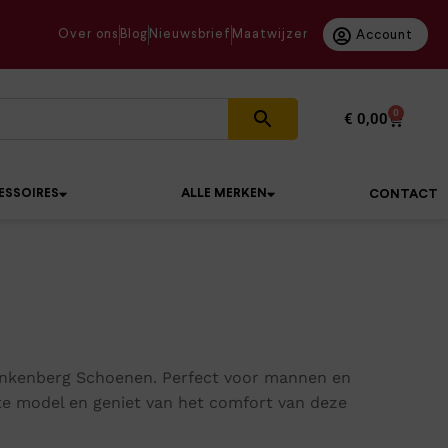
Over ons
Blog
Nieuwsbrief
Maatwijzer
Account
0
€
0,00
ESSOIRES
ALLE MERKEN
CONTACT
inkenberg Schoenen. Perfect voor mannen en
te model en geniet van het comfort van deze