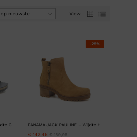
 op nieuwste
View
-
25
%
dte G
PANAMA JACK PAULINE – Wijdte H
€
142,46
€
189,95