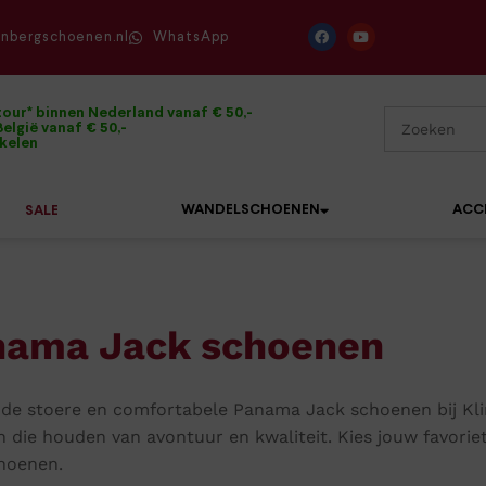
enbergschoenen.nl
WhatsApp
tour* binnen Nederland vanaf € 50,-
elgië vanaf € 50,-
ikelen
WANDELSCHOENEN
ACC
SALE
nama Jack schoenen
Mephisto
Sandalen
Sneakers
Solidus
Slippers
Veterschoenen
de stoere en comfortabele Panama Jack schoenen bij Kl
Waldläufer
Sneakers
Verbandpantoffels
 die houden van avontuur en kwaliteit. Kies jouw favorie
Xsensible
hoenen.
Veterschoenen
Wandelschoenen