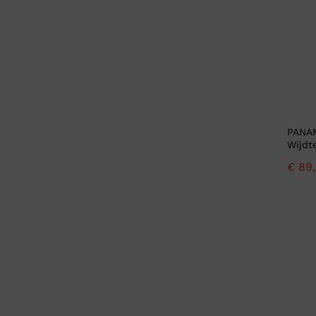
PANAM
Wijdt
€
89,