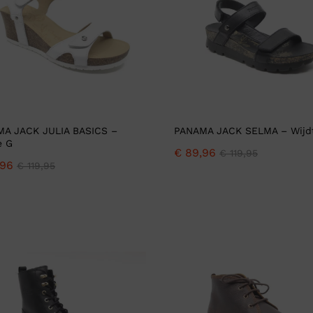
A JACK JULIA BASICS –
PANAMA JACK SELMA – Wijd
e G
€
89,96
€
119,95
96
€
119,95