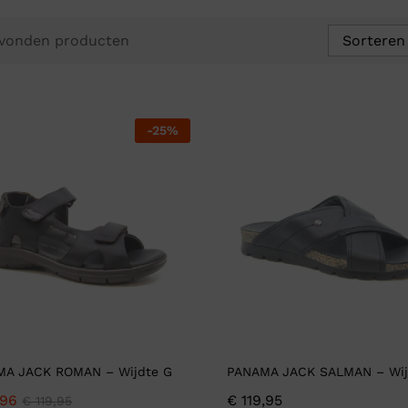
Verbandpantoffels
vonden producten
Sorteren
Wandelschoenen
-
25
%
MA JACK ROMAN – Wijdte G
PANAMA JACK SALMAN – Wij
96
€
119,95
€
119,95