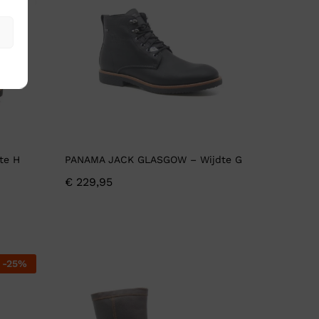
te H
PANAMA JACK GLASGOW – Wijdte G
€
229,95
-
25
%