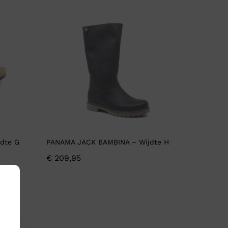
dte G
PANAMA JACK BAMBINA – Wijdte H
€
209,95