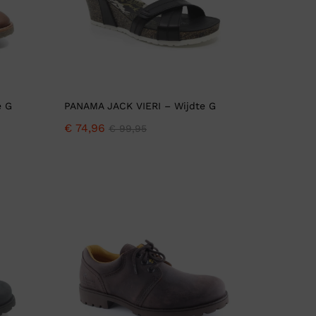
e G
PANAMA JACK VIERI – Wijdte G
€
74,96
€
99,95