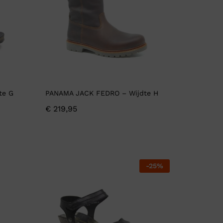
te G
PANAMA JACK FEDRO – Wijdte H
€
219,95
-
25
%