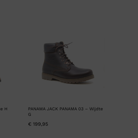
te H
PANAMA JACK PANAMA 03 – Wijdte
G
€
199,95