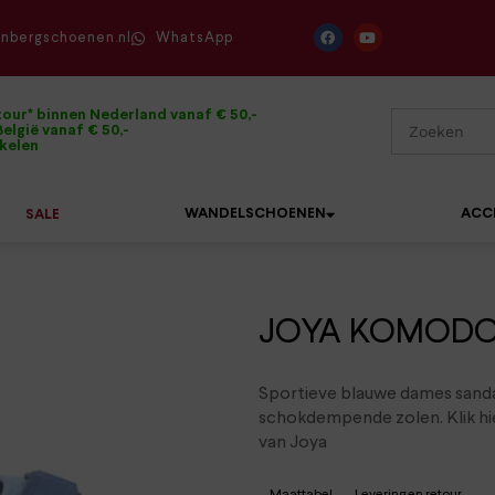
enbergschoenen.nl
WhatsApp
tour* binnen Nederland vanaf € 50,-
elgië vanaf € 50,-
ikelen
WANDELSCHOENEN
ACC
SALE
JOYA KOMODO B
Mephisto
Sandalen
Sneakers
Solidus
Slippers
Veterschoenen
Sportieve blauwe dames sanda
schokdempende zolen. Klik hi
Waldläufer
Sneakers
Verbandpantoffels
van Joya
Xsensible
Veterschoenen
Wandelschoenen