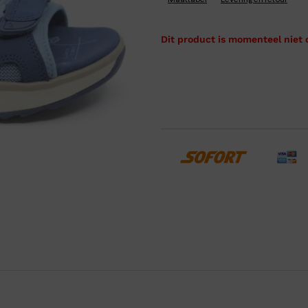
Maattabel
Levering en retour
Verbandpantoffels
Wandelschoenen
Dit product is momenteel niet 