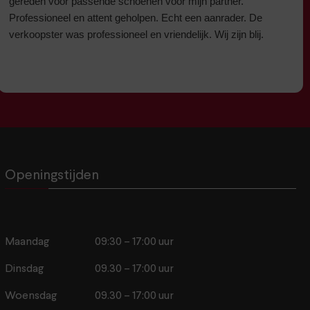
gereden voor passende schoenen voor mijn partner.
Professioneel en attent geholpen. Echt een aanrader. De
verkoopster was professioneel en vriendelijk. Wij zijn blij.
Openingstijden
Maandag
09:30 – 17:00 uur
Dinsdag
09.30 – 17:00 uur
Woensdag
09.30 – 17:00 uur