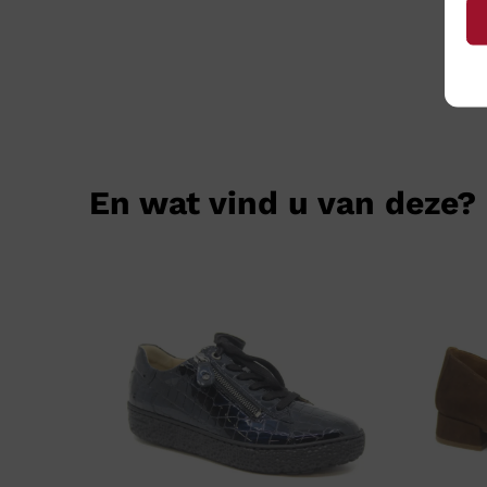
En wat vind u van deze?