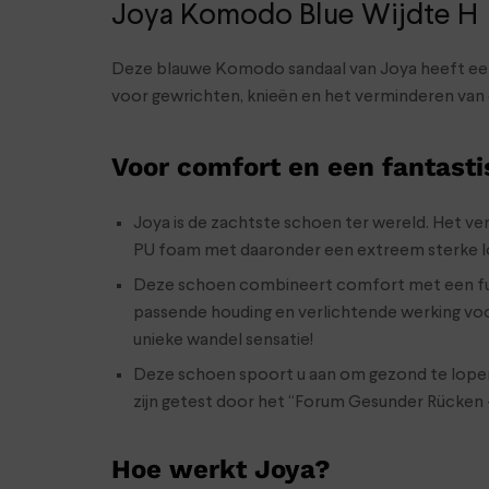
Joya Komodo Blue Wijdte H
Deze blauwe Komodo sandaal van Joya heeft een 
voor gewrichten, knieën en het verminderen van
Voor comfort en een fantasti
Joya is de zachtste schoen ter wereld. Het ver
PU foam met daaronder een extreem sterke lo
Deze schoen combineert comfort met een funct
passende houding en verlichtende werking voo
unieke wandel sensatie!
Deze schoen spoort u aan om gezond te lopen! 
zijn getest door het “Forum Gesunder Rücken –
Hoe werkt Joya?