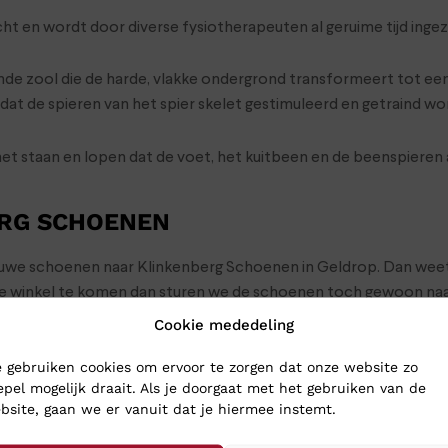
zocht en wordt door diverse fysiotherapeuten al geruime tijd in
e zool die de harde, vlakke ondergrond transformeert tot een 
dat de spieren van het spier skelet gestimuleerd en getraind wo
 staan en lopen dat de voet, het kuitbeen en de beenspieren a
ERG SCHOENEN
nieuwe schoenen naar Klinkenberg Schoenen in Geldrop. Dan weet j
de winkel te komen dan sturen we de schoenen toch gewoon naar 
meestal heeft u uw aankopen binnen 24 uur binnen.
Cookie mededeling
 gebruiken cookies om ervoor te zorgen dat onze website zo
epel mogelijk draait. Als je doorgaat met het gebruiken van de
bsite, gaan we er vanuit dat je hiermee instemt.