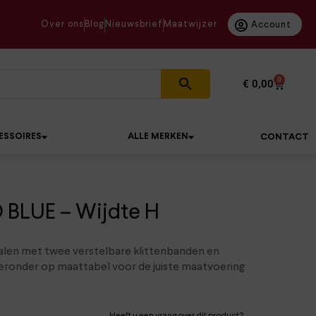
Over ons
Blog
Nieuwsbrief
Maatwijzer
Account
0
€
0,00
ESSOIRES
ALLE MERKEN
CONTACT
LUE – Wijdte H
len met twee verstelbare klittenbanden en
eronder op maattabel voor de juiste maatvoering