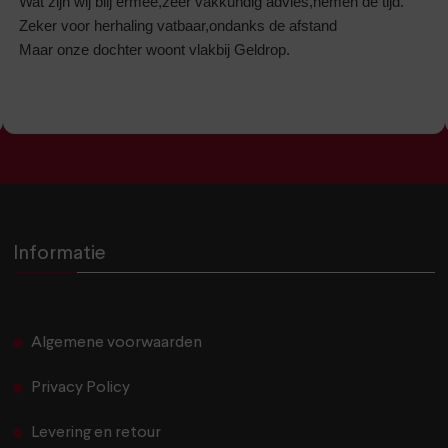
Wat zijn wij blij ermee,zeer vakkundig advies,nemen de tijd.
Zeker voor herhaling vatbaar,ondanks de afstand
Maar onze dochter woont vlakbij Geldrop.
Informatie
Algemene voorwaarden
Privacy Policy
Levering en retour