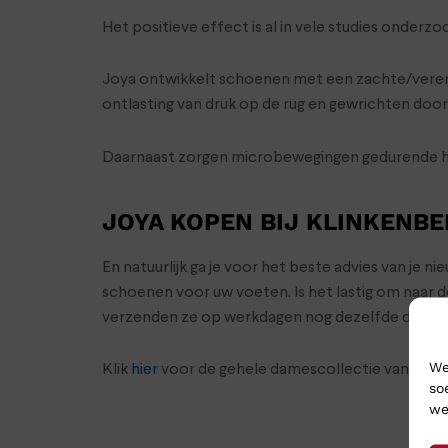
Het positieve effect is al in vele studies onder
Joya ontwikkelt schoenen met een zachte/verend
ontlasting van druk op de rug en gewrichten door
Daarnaast zorgen microbewegingen gedurende het
JOYA KOPEN BIJ KLINKENB
En natuurlijk ga je voor het beste advies van je 
schoenen voor uw voeten. Is het lastig om naar 
verzenden ze op werkdagen nog dezelfde dag en 
We
Klik
hier
voor de gehele damescollectie van Joya
so
we