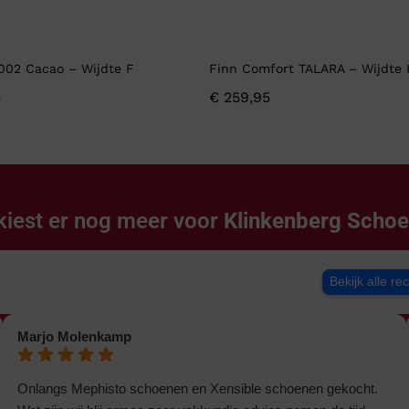
002 Cacao – Wijdte F
Finn Comfort TALARA – Wijdte 
5
€
259,95
kiest er nog meer voor
Klinkenberg Scho
Bekijk alle re
Marjo Molenkamp
Onlangs Mephisto schoenen en Xensible schoenen gekocht.