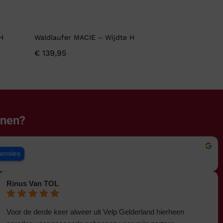
H
Waldlaufer MACIE – Wijdte H
€
139,95
enen?
censies
Rinus Van TOL
Voor de derde keer alweer uit Velp Gelderland hierheen