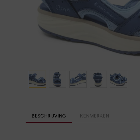
Ganter
Lowa
Verbandschoenen (externe website)
Pantoffels
GIJS
Meindl
BESCHRIJVING
KENMERKEN