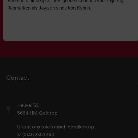
verkopers. Ik koop al jaren goede schoenen voor mijn rug.
Topmerken als Joya en sinds kort Kybun.
Contact
Heuvel 53
5664 HM, Geldrop
U kunt ons telefonisch bereiken op:
31 (0)40 2853340