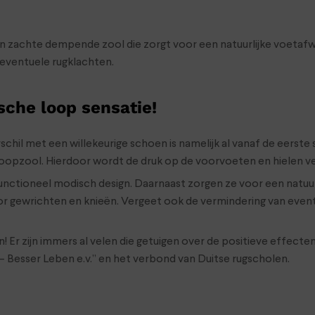
zachte dempende zool die zorgt voor een natuurlijke voetafwik
 eventuele rugklachten.
sche loop sensatie!
schil met een willekeurige schoen is namelijk al vanaf de eerst
opzool. Hierdoor wordt de druk op de voorvoeten en hielen ve
ioneel modisch design. Daarnaast zorgen ze voor een natuurlij
r gewrichten en knieën. Vergeet ook de vermindering van eventu
Er zijn immers al velen die getuigen over de positieve effecte
 Besser Leben e.v.” en het verbond van Duitse rugscholen.