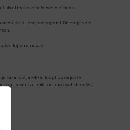
gezet als effectieve behandelmethode.
zacht elastische ondergrond. Dit zorgt voor
rden.
ctief lopen en staan.
e zeker dat je lekker loopt op de juiste
je op: bestel ze online in onze webshop. Wij