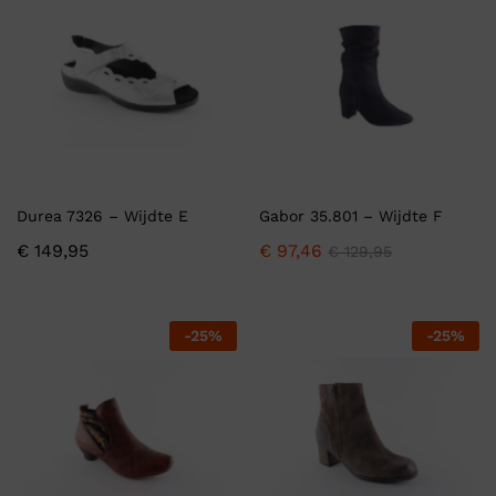
Durea 7326 – Wijdte E
Gabor 35.801 – Wijdte F
€
149,95
€
97,46
€
129,95
-
25
%
-
25
%