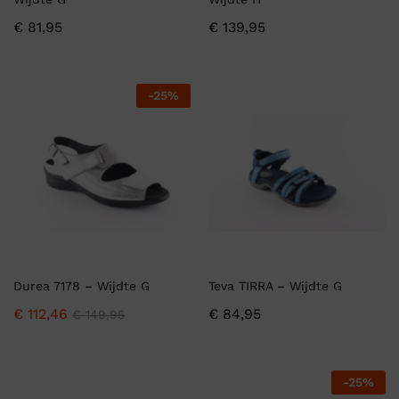
€
81,95
€
139,95
-
25
%
Durea 7178 – Wijdte G
Teva TIRRA – Wijdte G
€
112,46
€
84,95
€
149,95
-
25
%