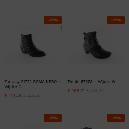
-
25
%
-
25
%
Fantasy 21722 ROMA NERO –
Think! 87223 – Wijdte G
Wijdte G
€
168,71
€
224,95
€
112,46
€
149,95
-
25
%
-
25
%