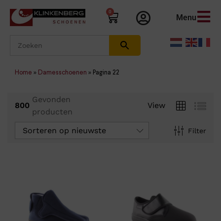
0
Menu
Home
»
Damesschoenen
»
Pagina 22
Gevonden
800
View
producten
Sorteren op nieuwste
Filter