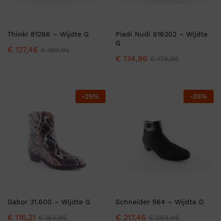
Think! 81266 – Wijdte G
Piedi Nudi 616202 – Wijdte
G
€
127,46
€
169,95
€
134,96
€
179,95
-
25
%
-
25
%
Gabor 31.600 – Wijdte G
Schneider 564 – Wijdte D
€
116,21
€
217,46
€
154,95
€
289,95