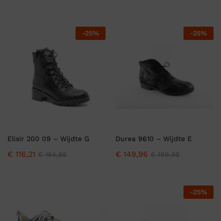
-
25
%
-
25
%
Elisir 200 09 – Wijdte G
Durea 9610 – Wijdte E
€
116,21
€
149,96
€
154,95
€
199,95
-
25
%