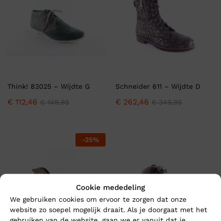
Think! 82025 – Wijdte G
Schneider 611 – Wijdte D
€
112,46
€
262,46
€
149,95
€
349,95
-
25
%
Cookie mededeling
We gebruiken cookies om ervoor te zorgen dat onze
website zo soepel mogelijk draait. Als je doorgaat met het
gebruiken van de website, gaan we er vanuit dat je