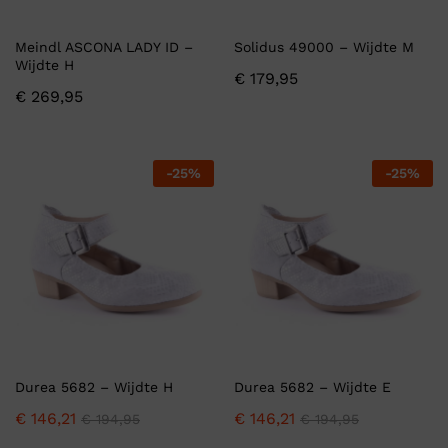
Meindl ASCONA LADY ID –
Solidus 49000 – Wijdte M
Wijdte H
€
179,95
€
269,95
-
25
%
-
25
%
Durea 5682 – Wijdte H
Durea 5682 – Wijdte E
€
146,21
€
146,21
€
194,95
€
194,95