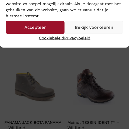
website zo soepel mogelijk draait. Als je doorgaat met het
gebruiken van de website, gaan we er vanuit dat je
hiermee instemt.
MBT KISUMU M – Wijdte H
Lowa RENEGADE GTX MID –
Accepteer
Bekijk voorkeuren
Wijdte G
€
142,46
€
189,95
Cookiebeleid
Privacybeleid
€
219,95
PANAMA JACK BOTA PANAMA
Meindl TESSIN IDENTITY –
– Wijdte H
Wijdte H