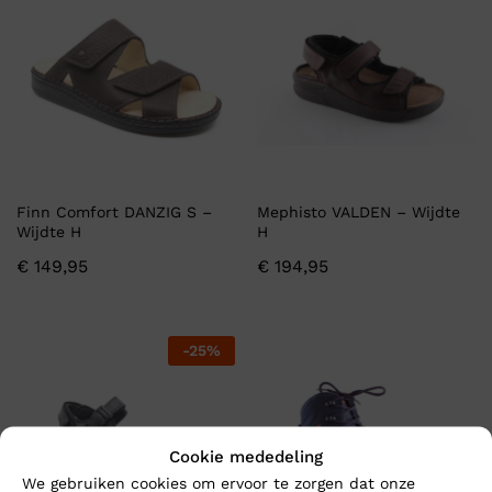
Finn Comfort DANZIG S –
Mephisto VALDEN – Wijdte
Wijdte H
H
€
149,95
€
194,95
-
25
%
Cookie mededeling
We gebruiken cookies om ervoor te zorgen dat onze