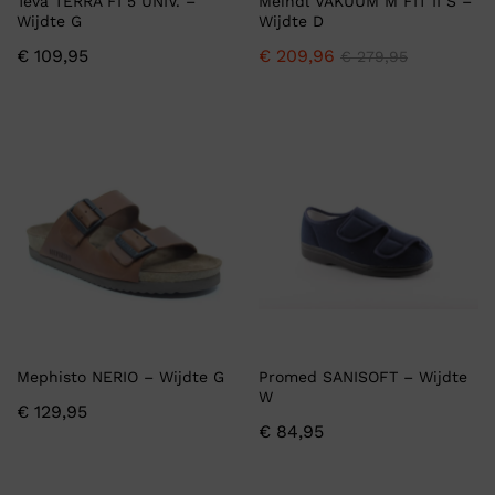
Teva TERRA FI 5 UNIV. –
Meindl VAKUUM M FIT II S –
Wijdte G
Wijdte D
€
109,95
€
209,96
€
279,95
Mephisto NERIO – Wijdte G
Promed SANISOFT – Wijdte
W
€
129,95
€
84,95