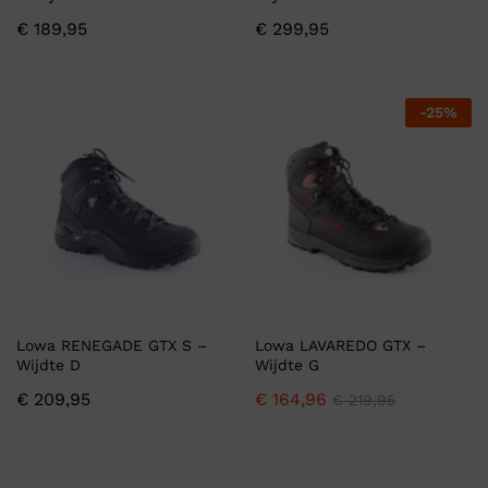
€
189,95
€
299,95
-
25
%
Lowa RENEGADE GTX S –
Lowa LAVAREDO GTX –
Wijdte D
Wijdte G
€
209,95
€
164,96
€
219,95