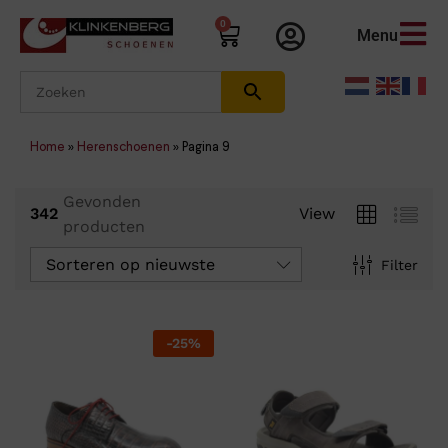
0
Menu
Home
»
Herenschoenen
»
Pagina 9
Gevonden
342
View
producten
Sorteren op nieuwste
Filter
-
25
%