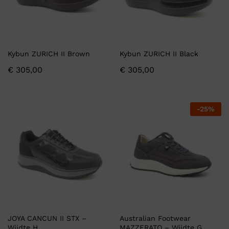
Kybun ZURICH II Brown
Kybun ZURICH II Black
€
305,00
€
305,00
-
25
%
JOYA CANCUN II STX –
Australian Footwear
Wijdte H
MAZZERATO – Wijdte G