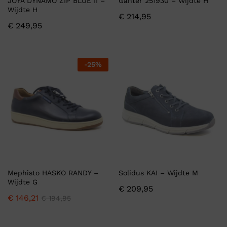
JOYA DYNAMO ZIP BLUE II –
Ganter 251930 – Wijdte H
Wijdte H
€
214,95
€
249,95
-
25
%
Mephisto HASKO RANDY –
Solidus KAI – Wijdte M
Wijdte G
€
209,95
€
146,21
€
194,95