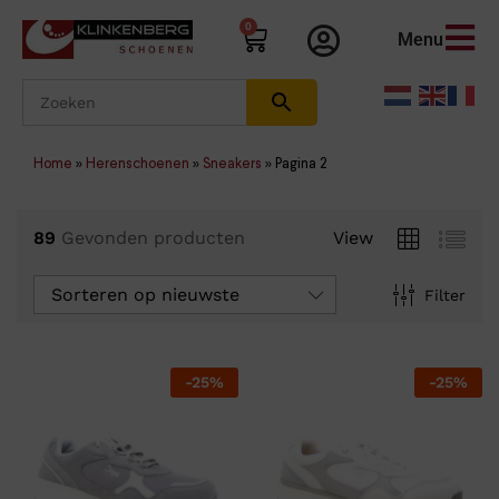
0
Menu
Home
»
Herenschoenen
»
Sneakers
»
Pagina 2
89
Gevonden producten
View
Sorteren op nieuwste
Filter
-
25
%
-
25
%