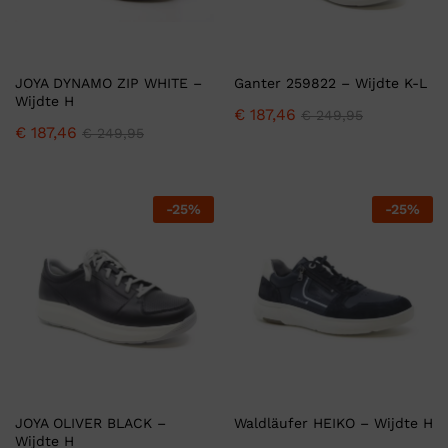
JOYA DYNAMO ZIP WHITE –
Ganter 259822 – Wijdte K-L
Wijdte H
€
187,46
€
249,95
€
187,46
€
249,95
-
25
%
-
25
%
JOYA OLIVER BLACK –
Waldläufer HEIKO – Wijdte H
Wijdte H