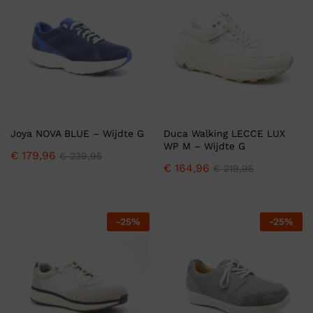
Joya NOVA BLUE – Wijdte G
Duca Walking LECCE LUX
WP M – Wijdte G
€
179,96
€
239,95
€
164,96
€
219,95
-
25
%
-
25
%