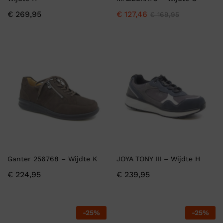
€
269,95
€
127,46
€
169,95
Ganter 256768 – Wijdte K
JOYA TONY III – Wijdte H
€
224,95
€
239,95
-
25
%
-
25
%