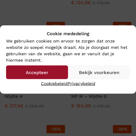
€
134,96
€
179,95
-
25
%
-
25
%
Cookie mededeling
We gebruiken cookies om ervoor te zorgen dat onze
website zo soepel mogelijk draait. Als je doorgaat met het
gebruiken van de website, gaan we er vanuit dat je
hiermee instemt.
Accepteer
Bekijk voorkeuren
Cookiebeleid
Privacybeleid
Xsensible MANHATTAN –
Duca Walking LECCE LUX
Wijdte H
WP M – Wijdte G
€
217,46
€
164,96
€
289,95
€
219,95
-
25
%
-
25
%