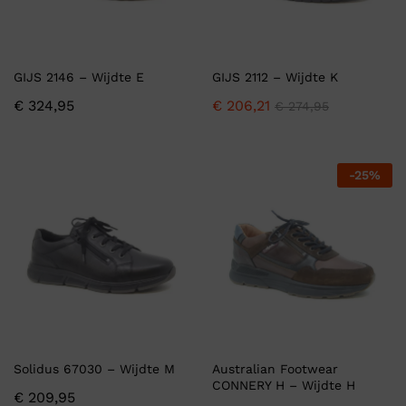
GIJS 2146 – Wijdte E
GIJS 2112 – Wijdte K
€
324,95
€
206,21
€
274,95
-
25
%
Solidus 67030 – Wijdte M
Australian Footwear
CONNERY H – Wijdte H
€
209,95